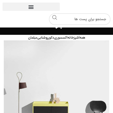
آشپزخانه
همه
آشپزخانه
اکسسوری
دکور
روشنایی
مبلمان