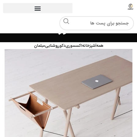
دکور
همه
آشپزخانه
اکسسوری
دکور
روشنایی
مبلمان