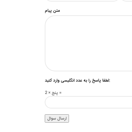
متن پیام
لطفا پاسخ را به عدد انگلیسی وارد کنید:
2 × پنج =