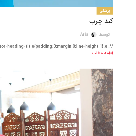
پزشکی
کبد چرب
توسط
Aria
/*! elementor - v3.21.0 - 08-05-2024 */ .elementor-heading-title{padding:0;margin:0;line-height:1}.e...
ادامه مطلب