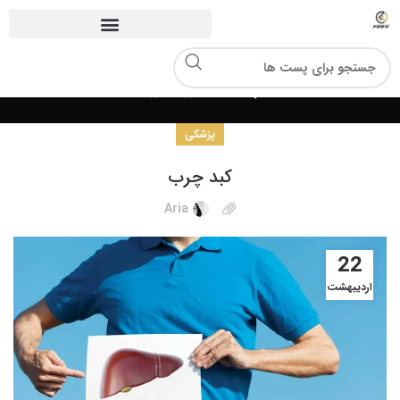
مجله کیافیت
پزشکی
کبد چرب
Aria
22
اردیبهشت