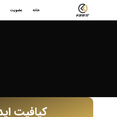
خانه
عضویت
کیافیت اید