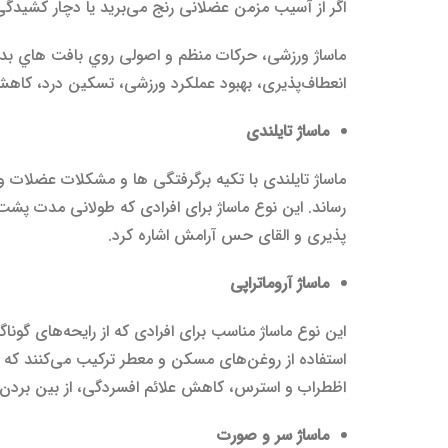
اگر از آسیب مزمن عضلانی رنج می‌برید یا دچار کشیدگی‌
ماساژ ورزشی، حرکات منظم و اصولی روي بافت هاي بدن
انعطاف‌پذیری، بهبود عملکرد ورزشی، تسکین درد، کاهش
ماساژ
تا
ی
لند
ی
ماساژ تایلندی با تکیه برگرفتگی ها و مشکلات عضلات 
رساند. این نوع ماساژ برای افرادی که طولانی مدت پشت 
پذیری و القای حس آرامش اشاره کرد.
ماساژ
آ
رومات
راپی
این نوع ماساژ مناسب برای افرادی که از رایحه‌های گون
استفاده از روغن‌های مسکن و معطر ترکیب می‌کنند که ع
اظطراب و استرس، کاهش علائم افسردگی، از بین بردن 
ماساژ
سر و صورت