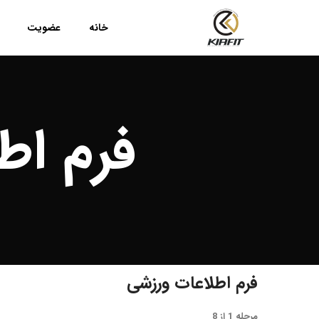
خانه
عضویت
فرم اط
فرم اطلاعات ورزشی
مرحله
1
از
8