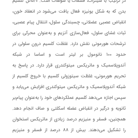
در ترکیب با سیترات، فسفات یا سولفات است. 5/0کل کلسیم
بدن که به شکل یونیزه فعال یافت می‌شود در انعقاد خون،
انقباض عصبی عضلانی، چسبندگی سلول، انتقال پیام عصبی،
ثبات غشای سلول، فعال‌سازی آنزیم و به‌عنوان محرکی برای
ترشحات هورمونی نقش دارد. غلظت کلسیم درون سلولی در
حدود 100 نانومول بر لیتر است و اساسا در شبکه
آندوپلاسمیک و ماتریکس میتوکندری قرار دارد. در پاسخ به
تحریم هورمونی، غلظت سیتوزولی کلسیم با خروج کلسیم از
شبکه آندوپلاسمیک و ماتریکس میتوکندری افزایش می‌یابد و
سپس اجازه می‌دهد کلسیم عملکردهای خود را به‌عنوان پیام‌بر
ثانویه و درگیر در انقباض عضله اسکلتی و صاف انجام دهد.
همچنین، فسفر و منیزیم درصد زیادی از ماتریکس استخوان
را تشکیل می‌دهند. بیش از 88 درصد از فسفر و منیزیم