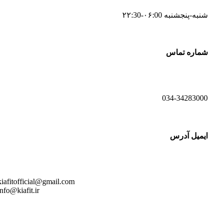
شنبه-پنجشنبه ۰۶:00-۲۲:30
شماره تماس
034-34283000
ایمیل آدرس
kiafitofficial@gmail.com
info@kiafit.ir